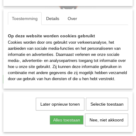
Toestemming
Details
Over
Op deze website worden cookies gebruikt
Siux Spyder 4 Control
Cookies worden door ons gebruikt voor verkeersanalyse, het
Siux Spyder 4 Control De Siux Spyder 4 Control is ontworpen…
aanbieden van sociale media-functies en het personaliseren van
informatie en advertenties. Daarnaast verlenen we onze sociale
€ 89,95
€ 349,00
media-, advertentie- en analysepartners toegang tot informatie over
hoe u onze site gebruikt. Zij kunnen deze informatie gebruiken in
✓
Op voorraad
combinatie met andere gegevens die zij mogelijk hebben verzameld
door uw gebruik van hun diensten of die u hen hebt verstrekt.
IN WINKELWAGEN
Padelshot | Padel racket
Later opnieuw tonen
Selectie toestaan
kopen
Alles toestaan
Nee, niet akkoord