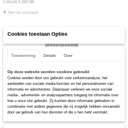
€ 257,95
€ 350,00
✘
Niet op voorraad
Cookies toestaan Opties
Toestemming
Details
Over
Op deze website worden cookies gebruikt
Cookies worden door ons gebruikt voor verkeersanalyse, het
aanbieden van sociale media-functies en het personaliseren van
informatie en advertenties. Daarnaast verlenen we onze sociale
media-, advertentie- en analysepartners toegang tot informatie over
Siux Fenix Elite 6
hoe u onze site gebruikt. Zij kunnen deze informatie gebruiken in
Siux Fenix Elite 6 2026 De Siux Fenix Elite 6 2026 is een…
combinatie met andere gegevens die zij mogelijk hebben verzameld
door uw gebruik van hun diensten of die u hen hebt verstrekt.
€ 199,00
€ 269,95
✘
Niet op voorraad