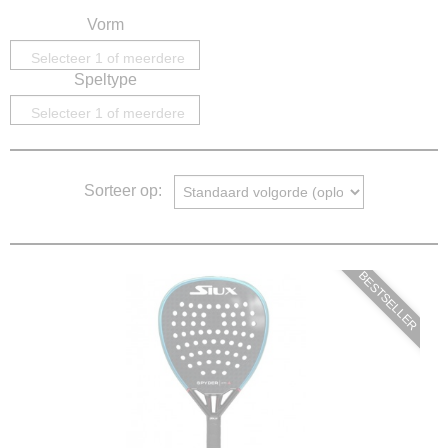
Vorm
Selecteer 1 of meerdere
Speltype
opties
Selecteer 1 of meerdere
opties
Sorteer op:
BESTSELLER