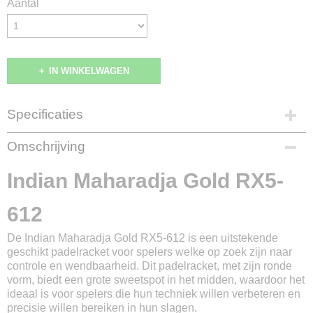
Aantal
IN WINKELWAGEN
Specificaties
Productcode
Omschrijving
399796
EAN code
Indian Maharadja Gold RX5-
8720663578655
Productcode leverancier
612
192640109
De Indian Maharadja Gold RX5-612 is een uitstekende
geschikt padelracket voor spelers welke op zoek zijn naar
controle en wendbaarheid. Dit padelracket, met zijn ronde
vorm, biedt een grote sweetspot in het midden, waardoor het
ideaal is voor spelers die hun techniek willen verbeteren en
precisie willen bereiken in hun slagen.