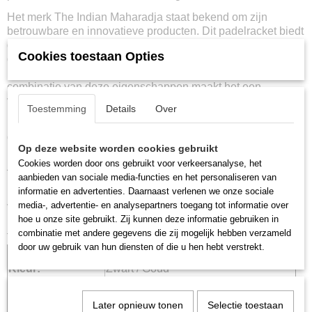
Het merk The Indian Maharadja staat bekend om zijn
betrouwbare en innovatieve producten. Dit padelracket biedt
dan ook een uitstekende balans tussen comfort en prestatie,
Cookies toestaan Opties
dit door de ronde vorm welke ervoor zorgt dat je een
maximale controle hebt zonder in te leveren op kracht. De
combinatie van deze eigenschappen maakt het een
veelzijdige keuze voor verschillende speelstijlen.
Toestemming
Details
Over
Met zijn comfortabele grip en uitgebalanceerde ontwerp is
dit racket geschikt voor padelspelers welke op zoek zijn
Op deze website worden cookies gebruikt
naar een vergevingsgezind maar toch responsief racket. Of
Cookies worden door ons gebruikt voor verkeersanalyse, het
je nu een beginnende speler bent of een meer ervaren
aanbieden van sociale media-functies en het personaliseren van
padelspeler, dit racket ondersteunt je spel met een
informatie en advertenties. Daarnaast verlenen we onze sociale
uitstekend gevoel en precisie. Hierdoor kun je met
media-, advertentie- en analysepartners toegang tot informatie over
vertrouwen en plezier op de padelbaan staan.
hoe u onze site gebruikt. Zij kunnen deze informatie gebruiken in
Informatie:
combinatie met andere gegevens die zij mogelijk hebben verzameld
door uw gebruik van hun diensten of die u hen hebt verstrekt.
Merk:
The Indian Maharadja
Kleur:
Zwart / Goud
Vorm:
Rond
Kern:
EVA Tech Pro 10/15
Later opnieuw tonen
Selectie toestaan