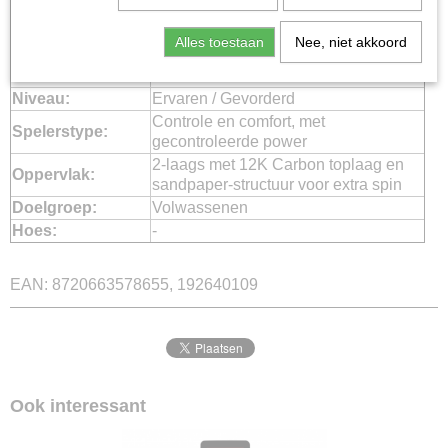
Gewicht:
Standaard (360-370 g)
Balans:
Midden (Groot)
Alles toestaan
Nee, niet akkoord
Frame Profiel:
38 mm
Frame Materiaal:
Dubbeltube 12K Carbon
Niveau:
Ervaren / Gevorderd
Controle en comfort, met
Spelerstype:
gecontroleerde power
2-laags met 12K Carbon toplaag en
Oppervlak:
sandpaper-structuur voor extra spin
Doelgroep:
Volwassenen
Hoes:
-
EAN: 8720663578655, 192640109
Ook interessant