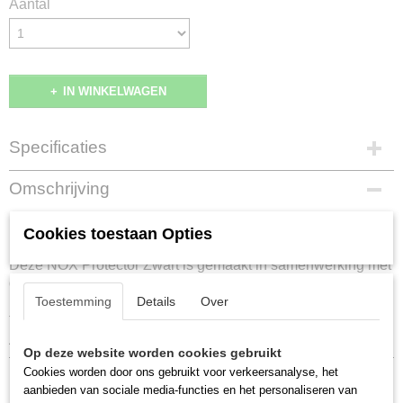
Aantal
IN WINKELWAGEN
Specificaties
EAN code
Omschrijving
8436603194563
Productcode leverancier
NOX WPT Protector Zwart
Cookies toestaan Opties
NOX-PROTECTOR-ZW
Deze NOX Protector Zwart is gemaakt in samenwerking met
de World Padel Tour. Daarom is deze framebeschermer van
NOX de officiële World Padel Tour framebeschermer. Dit
Toestemming
Details
Over
framebeschermer in de kleur zwart beschermt het frame van
je padel racket tegen treffers en krassen.
Op deze website worden cookies gebruikt
Cookies worden door ons gebruikt voor verkeersanalyse, het
aanbieden van sociale media-functies en het personaliseren van