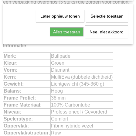
een verpakking overgrips (3 stuks) die zorgen voor comfort
en optimale zweetabsorptie. Dit pack is ideaal voor de
serieuze padelspeelster welke direct volledig uitgerust de
Later opnieuw tonen
Selectie toestaan
padelbaan op wil.
Inhoud: Vertex 04 W 25 racket, Vertex rugzak, FIP Next Pro
Alles toestaan
Nee, niet akkoord
ballen, overgripset;
Informatie:
Merk:
Bullpadel
Kleur:
Groen
Vorm:
Diamant
Kern:
MultiEva (dubbele dichtheid)
Gewicht:
Lichtgewicht (345-360 g)
Balans:
Hoog
Frame Profiel:
38 mm
Frame Materiaal:
100% Carbontube
Niveau:
Professioneel / Gevorderd
Spelerstype:
Comfort
Oppervlak:
Fibrix hybride vezel
Oppervlakstructuur:
Ruw