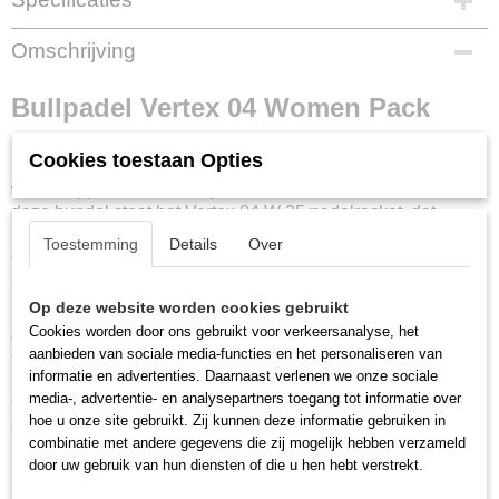
Productcode
Omschrijving
353387
EAN code
Bullpadel Vertex 04 Women Pack
8445402972708
Productcode leverancier
Het Bullpadel Vertex 04 Women Pack is een complete
Cookies toestaan Opties
494295
premium set voor gevorderde en professionele speelsters
welke topprestaties en stijl willen combineren. Centraal in
deze bundel staat het Vertex 04 W 25 padelracket, dat
maximale kracht en uitstekende controle biedt dankzij de
Toestemming
Details
Over
diamantvorm, ruwe toplaag en geavanceerde technologieën
zoals CURVAKTIV en Air Power.
Op deze website worden cookies gebruikt
De bijgeleverde Vertex rugzak is niet alleen stijlvol, maar
Cookies worden door ons gebruikt voor verkeersanalyse, het
ook praktisch ontworpen met een verstevigd thermovak voor
aanbieden van sociale media-functies en het personaliseren van
twee rackets, een apart geventileerd compartiment voor
informatie en advertenties. Daarnaast verlenen we onze sociale
kleding of schoenen, en een speciaal vak voor een laptop of
media-, advertentie- en analysepartners toegang tot informatie over
tablet. Schouderbanden met foamstukken zorgen voor extra
hoe u onze site gebruikt. Zij kunnen deze informatie gebruiken in
comfort en ventilatie.
combinatie met andere gegevens die zij mogelijk hebben verzameld
De set wordt compleet gemaakt met een koker FIP Next Pro
door uw gebruik van hun diensten of die u hen hebt verstrekt.
ballen, bekend om hun duurzaamheid en perfecte stuit, en