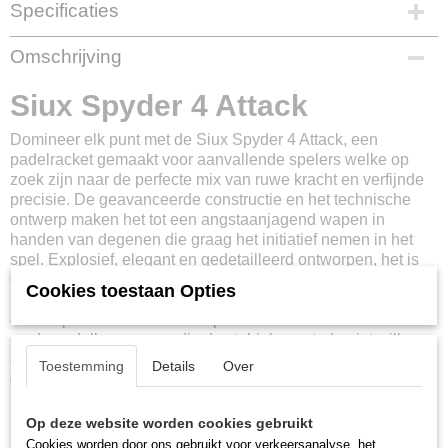
Specificaties
Productcode
Omschrijving
208605
EAN code
Siux Spyder 4 Attack
8435762906109
Productcode leverancier
Domineer elk punt met de Siux Spyder 4 Attack, een
SIUX-S4A
padelracket gemaakt voor aanvallende spelers welke op
zoek zijn naar de perfecte mix van ruwe kracht en verfijnde
precisie. De geavanceerde constructie en het technische
ontwerp maken het tot een angstaanjagend wapen in
handen van degenen die graag het initiatief nemen in het
spel. Explosief, elegant en gedetailleerd ontworpen, het is
een racket dat je offensieve spel naar een hoger niveau tilt
Cookies toestaan Opties
zonder precisie te verliezen. De Siux Spyder 4 Attack is dan
ook de perfecte keuze voor spelers welke willen domineren
op de padelbaan, maar die de stabiele controle niet willen
opgeven bij snelle acties. Als je stijl is om aan te vallen, te
Toestemming
Details
Over
drukken en te definiëren, is dit racket voor jou gemaakt!
Belangrijkste kenmerken en technologieën:
Op deze website worden cookies gebruikt
Cookies worden door ons gebruikt voor verkeersanalyse, het