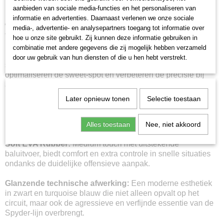
Diamantvorm en hoge balans:
Ontworpen om kracht te
aanbieden van sociale media-functies en het personaliseren van
maximaliseren bij smashes, vipers en offensieve lay-ups,
informatie en advertenties. Daarnaast verlenen we onze sociale
waardoor explosieve krachtoverdracht mogelijk is zonder in
media-, advertentie- en analysepartners toegang tot informatie over
te leveren op beheersbaarheid.
hoe u onze site gebruikt. Zij kunnen deze informatie gebruiken in
combinatie met andere gegevens die zij mogelijk hebben verzameld
12K Carbon vlakken:
Het biedt stijfheid, stabiliteit en een
door uw gebruik van hun diensten of die u hen hebt verstrekt.
solide respons bij hoge snelheid. De 12K-vlechten
optimaliseren de sweet-spot en verbeteren de precisie bij
agressieve schoten.
Later opnieuw tonen
Selectie toestaan
Hybride (gemengd) frame:
Het combineert sterkte met
lichtheid om een stabielere structuur tegen draaiingen te
bieden, ideaal om krachtige botsingen te weerstaan.
Alles toestaan
Nee, niet akkoord
Soft EVA Rubber:
Medium touch met uitstekende
baluitvoer, biedt comfort en extra controle in snelle situaties
ondanks de duidelijke offensieve aanpak.
Glanzende technische afwerking:
Een moderne esthetiek
in zwart en turquoise blauw die niet alleen opvalt op het
circuit, maar ook de agressieve en verfijnde essentie van de
Spyder-lijn overbrengt.