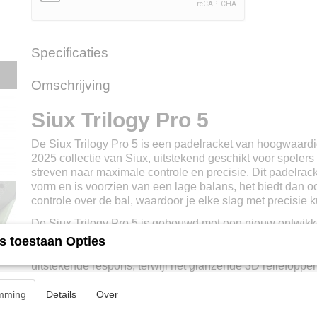
Specificaties
Productcode
205479
Omschrijving
EAN code
8435762902781
Productcode leverancier
205479
Siux Trilogy Pro 5
De Siux Trilogy Pro 5 is een padelracket van hoogwaardig
2025 collectie van Siux, uitstekend geschikt voor spelers
streven naar maximale controle en precisie. Dit padelrac
vorm en is voorzien van een lage balans, het biedt dan oo
controle over de bal, waardoor je elke slag met precisie 
De Siux Trilogy Pro 5 is gebouwd met een nieuw ontwikke
Carbon en een frame van 3K carbon + Aramide, wat zorgt
s toestaan Opties
maar lichtgewicht padelracket. De medium touch EVA ker
uitstekende respons, terwijl het glanzende 3D reliëfopper
extra spin en effect bij elke slag.
mming
Details
Over
Het racket is uitgerust met een Dual Pro Grip en Shockou
antivibratiedempers, welke voor extra comfort zorgen en t