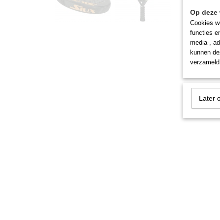
Op deze 
Cookies wo
functies e
media-, ad
kunnen dez
verzameld 
Later 