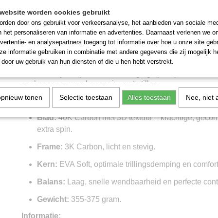
verminderen, hierdoor kun je langer spelen zonder onge
website worden cookies gebruikt
gewicht van 355-375 gram en een lage balans is dit rack
rden door ons gebruikt voor verkeersanalyse, het aanbieden van sociale med
keuze voor spelers die de voorkeur geven aan controle 
n het personaliseren van informatie en advertenties. Daarnaast verlenen we o
deze topper kun je jouw spel dan ook verfijnen met tech
vertentie- en analysepartners toegang tot informatie over hoe u onze site gebru
nauwkeurige slagen.
e informatie gebruiken in combinatie met andere gegevens die zij mogelijk 
door uw gebruik van hun diensten of die u hen hebt verstrekt.
De Siux Trilogy Control Pro 5 biedt een perfect evenwich
kracht, wat je helpt om elke beweging op de padelbaan t
spel naar een nog hoger niveau te tillen.
opnieuw tonen
Selectie toestaan
Alles toestaan
Nee, niet 
Waarom kiezen voor de Siux Trilogy Pro 5?
Blad:
40K Carbon met 3D textuur – krachtige, gecon
extra spin.
Frame:
3K Carbon, licht en stevig.
Kern:
EVA Soft, optimale trillingsdemping en comfort
Balans:
Laag, snelle wendbaarheid en perfecte cont
Gewicht:
355-375 gram.
Informatie: