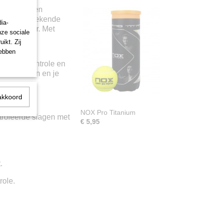
mak. Met een
et een uitstekende
ia-
boven power. Met
nze sociale
nische en
ikt. Zij
hebben
t tussen controle en
e beheersen en je
akkoord
NOX Pro Titanium
troleerde slagen met
€ 5,95
.
role.