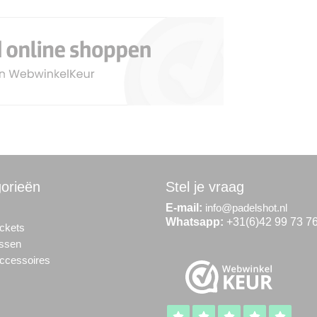
orieën
Stel je vraag
E-mail:
info@padelshot.nl
Whatsapp:
+31(6)42 99 73 7
ckets
assen
ccessoires