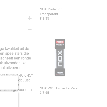
NOX Protector
Transparant
€ 9,95
e kwaliteit uit de
 en speelsters die
ket heeft een ronde
k uitzonderlijke
kunt uitvoeren.
ld flexibel 40K 45º
 voor een robuust
n geeft een
NOX WPT Protector Zwart
vlak zorgt voor een
€ 7,95
t
rillingen