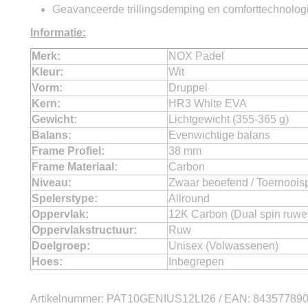
Geavanceerde trillingsdemping en comforttechnolog
Informatie:
Merk:
NOX Padel
Kleur:
Wit
Vorm:
Druppel
Kern:
HR3 White EVA
Gewicht:
Lichtgewicht (355-365 g)
Balans:
Evenwichtige balans
Frame Profiel:
38 mm
Frame Materiaal:
Carbon
Niveau:
Zwaar beoefend / Toernoois
Spelerstype:
Allround
Oppervlak:
12K Carbon (Dual spin ruwe 
Oppervlakstructuur:
Ruw
Doelgroep:
Unisex (Volwassenen)
Hoes:
Inbegrepen
Artikelnummer: PAT10GENIUS12LI26 / EAN: 84357789