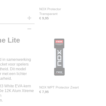
NOX Protector
Transparant
€ 9,95
e Lite
d in samenwerking
acket voor spelers
theid. Dit model
 met een lichter
arheid.
HR3 White EVA-kern
NOX WPT Protector Zwart
. De 12K Alum Xtreme
€ 7,95
n
n.