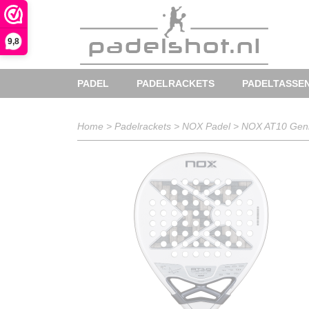
9,8
PADEL
PADELRACKETS
PADELTASSE
Home
>
Padelrackets
>
NOX Padel
>
NOX AT10 Geni