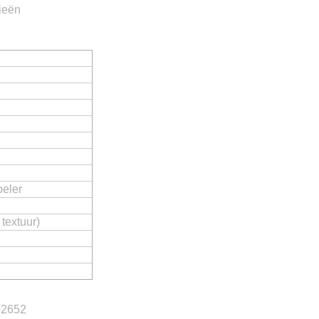
ieën
peler
textuur)
02652