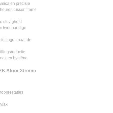
amica en precisie
heuren tussen frame
e stevigheid
or tweehandige
trillingen naar de
illingsreductie
emak en hygiëne
2K Alum Xtreme
topprestaties
vlak