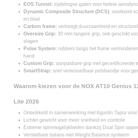
EOS Tunnel:
zijdelingse gaten voor betere aerodyn
Dynamic Composite Structure (DCS):
voorkomt sc
en blad
Carbon frame:
verhoogt duurzaamheid en structurel
Oversize Grip:
30 mm langere grip, ook geschikt vo
slagen
Pulse System:
rubbers langs het frame verminderen 
hand
Custom Grip:
aanpasbare grip met gecertificeerde tr
SmartStrap:
snel verwisselbaar polsbandje voor g
Waarom kiezen voor de NOX AT10 Genius 1
Lite 2026
Ontwikkeld in samenwerking met Agustín Tapia voor 
Lichter gewicht voor meer snelheid en controle
Extreme spinmogelijkheden dankzij Dual Spin opper
Verstelbare balans met Weight Balance systeem