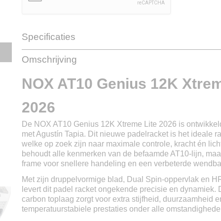
Specificaties
Productcode
PAT10GENIUS12LI26
Omschrijving
EAN code
8435778902652
Productcode leverancier
PAT10GENIUS12LI26
NOX AT10 Genius 12K Xtrem
2026
De NOX AT10 Genius 12K Xtreme Lite 2026 is ontwikkel
met Agustín Tapia. Dit nieuwe padelracket is het ideale r
welke op zoek zijn naar maximale controle, kracht én lich
behoudt alle kenmerken van de befaamde AT10-lijn, maar
frame voor snellere handeling en een verbeterde wendba
Met zijn druppelvormige blad, Dual Spin-oppervlak en 
levert dit padel racket ongekende precisie en dynamiek
carbon toplaag zorgt voor extra stijfheid, duurzaamheid e
temperatuurstabiele prestaties onder alle omstandighede