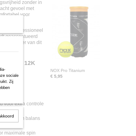
gsvrijheid zonder in
zacht gevoel met
mfortabel voor
rak en professioneel
rdt geaccentueerd
sche karakter van dit
 Genius 12K
ia-
NOX Pro Titanium
nze sociale
€ 5,95
ikt. Zij
hebben
ctuur met
d voor extra controle
akkoord
 (2g/4g) om balans
or maximale spin