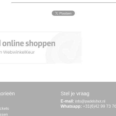
orieën
Stel je vraag
E-mail:
info@padelshot.nl
Whatsapp:
+31(6)42 99 73 7
ckets
assen