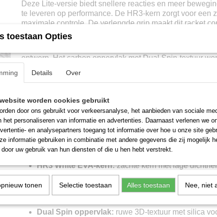
Deze Lite-versie biedt snellere reacties en meer bewegin
te leveren op performance. De HR3-kern zorgt voor een 
maximale controle. De verlengde grip maakt dit racket co
spelers die houden van snelheid, techniek en comfort.
s toestaan Opties
De NOX AT10 Genius Lite van Agustín Tapia heeft een st
ontwerp. Het carbon oppervlak met Dual Spin-textuur wo
door rode en zilveren details, die het krachtige en techni
mming
Details
Over
racket onderstrepen.
Materialen en technologieën in de
NOX AT10
website worden cookies gebruikt
rden door ons gebruikt voor verkeersanalyse, het aanbieden van sociale med
n het personaliseren van informatie en advertenties. Daarnaast verlenen we o
Xtreme Lite 2026
vertentie- en analysepartners toegang tot informatie over hoe u onze site gebru
e informatie gebruiken in combinatie met andere gegevens die zij mogelijk 
12K Alum Xtreme Carbon:
stijve, gelijkmatige stru
door uw gebruik van hun diensten of die u hen hebt verstrekt.
aluminiumcoating voor temperatuurbestendigheid
HR3 White EVA-kern:
zachte kern met lage dichthei
en demping
opnieuw tonen
Selectie toestaan
Alles toestaan
Nee, niet 
Weight Balance systeem:
verwisselbare gewichten
aan te passen
Dual Spin oppervlak:
ruwe 3D-textuur met silica vo