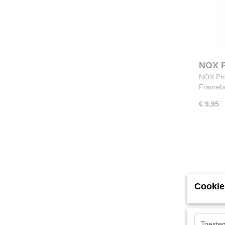
NOX P
NOX Pro
Frameb
€ 9,95
Cookie
Toeste