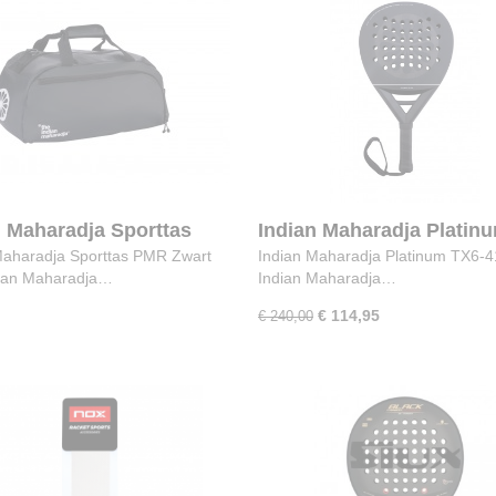
n Maharadja Sporttas
Indian Maharadja Platin
wart
TX6-418
Maharadja Sporttas PMR Zwart
Indian Maharadja Platinum TX6-
ian Maharadja…
Indian Maharadja…
€ 114,95
€ 240,00