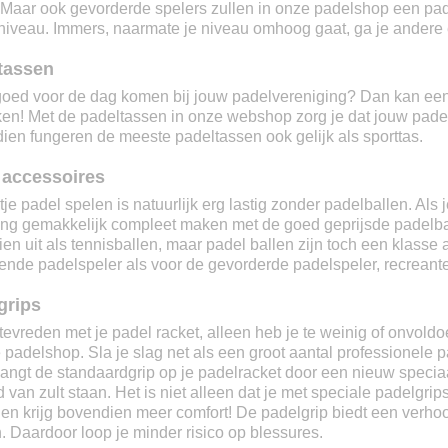
 Maar ook gevorderde spelers zullen in onze padelshop een padel
niveau. Immers, naarmate je niveau omhoog gaat, ga je andere e
tassen
goed voor de dag komen bij jouw padelvereniging? Dan kan een t
ken! Met de padeltassen in onze webshop zorg je dat jouw padel
ien fungeren de meeste padeltassen ook gelijk als sporttas.
 accessoires
je padel spelen is natuurlijk erg lastig zonder padelballen. Als
ling gemakkelijk compleet maken met de goed geprijsde padelba
en uit als tennisballen, maar padel ballen zijn toch een klasse 
ende padelspeler als voor de gevorderde padelspeler, recreante
grips
tevreden met je padel racket, alleen heb je te weinig of onvoldo
 padelshop. Sla je slag net als een groot aantal professionele
angt de standaardgrip op je padelracket door een nieuw speciaal
d van zult staan. Het is niet alleen dat je met speciale padelgri
en krijg bovendien meer comfort! De padelgrip biedt een verhoog
. Daardoor loop je minder risico op blessures.