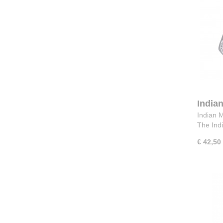
India
PMR Z
Indian 
The Ind
€ 42,50