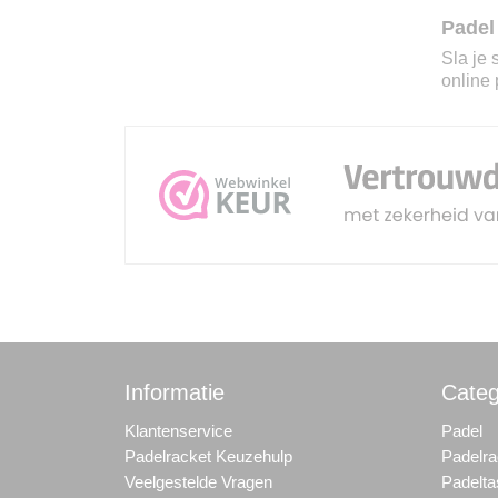
Padel
Sla je 
online 
Informatie
Categ
Klantenservice
Padel
Padelracket Keuzehulp
Padelra
Veelgestelde Vragen
Padelt