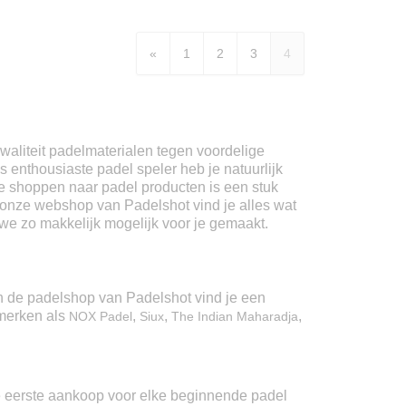
«
1
2
3
4
kwaliteit padelmaterialen tegen voordelige
s enthousiaste padel speler heb je natuurlijk
ne shoppen naar padel producten is een stuk
In onze webshop van Padelshot vind je alles wat
 we zo makkelijk mogelijk voor je gemaakt.
 In de padelshop van Padelshot vind je een
pmerken als
,
,
,
NOX Padel
Siux
The Indian Maharadja
 de eerste aankoop voor elke beginnende padel