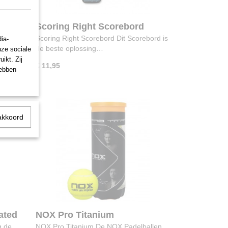
Scoring Right Scorebord
acore
Scoring Right Scorebord Dit Scorebord is
ia-
de beste oplossing…
nze sociale
ikt. Zij
€ 11,95
hebben
akkoord
ated
NOX Pro Titanium
g de
NOX Pro Titanium De NOX Padelballen,