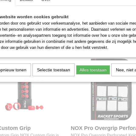
p Padelgrip
HesaCore Tourgrip Padel
website worden cookies gebruikt
adelgrip De X-Grip is zacht en
HesaCore Tourgrip Padel De Hes
rden door ons gebruikt voor verkeersanalyse, het aanbieden van sociale med
h, dit…
Tourgrip is een super…
n het personaliseren van informatie en advertenties. Daarnaast verlenen we o
vertentie- en analysepartners toegang tot informatie over hoe u onze site gebru
€ 19,95
e informatie gebruiken in combinatie met andere gegevens die zij mogelijk 
door uw gebruik van hun diensten of die u hen hebt verstrekt.
opnieuw tonen
Selectie toestaan
Alles toestaan
Nee, niet 
ustom Grip
NOX Pro Overgrip Perfor
tom Grip NOX Custom Grip is
NOX Pro Overgrip Perforated Krij