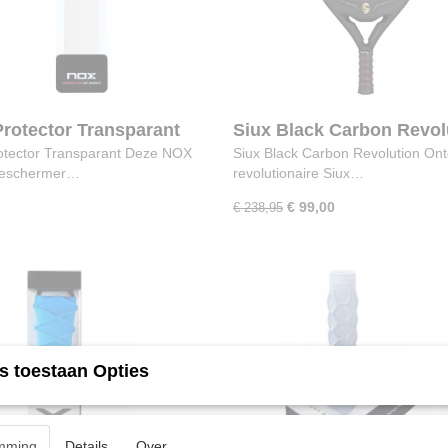
rotector Transparant
Siux Black Carbon Revol
3K
tector Transparant Deze NOX
Siux Black Carbon Revolution Ont
eschermer…
revolutionaire Siux…
€ 99,00
€ 238,95
s toestaan Opties
mming
Details
Over