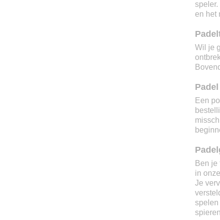
speler.
en het 
Padel
Wil je 
ontbre
Bovend
Padel
Een pot
bestel
misschi
beginn
Padel
Ben je 
in onze
Je verv
verstel
spelen 
spieren