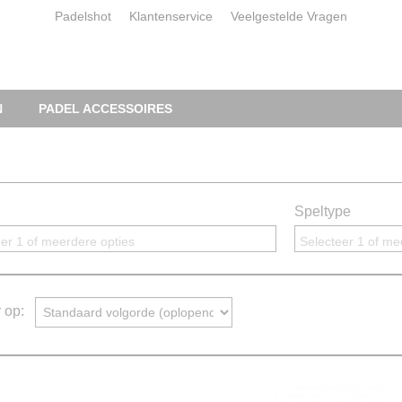
Padelshot
Klantenservice
Veelgestelde Vragen
N
PADEL ACCESSOIRES
Speltype
er 1 of meerdere opties
Selecteer 1 of me
r op: