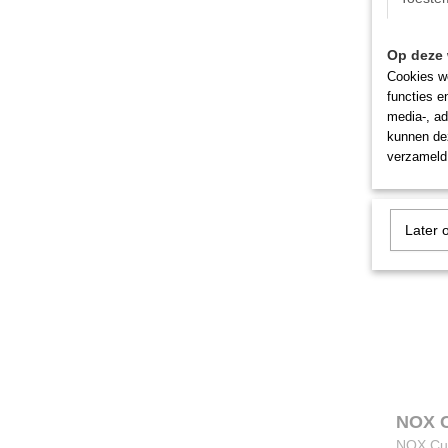
X-Gri
Op deze 
X-Grip P
Cookies wo
elastisc
functies e
media-, ad
€ 19,95
kunnen dez
verzameld 
Later 
NOX C
NOX Cus