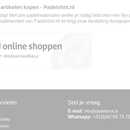
 artikelen kopen - Padelshot.nl
slag! Met alle padelmaterialen welke je nodig hebt voor een fij
padelwinkel van Padelshot.nl en krijg jouw bestelling doorgaan
orieën
Stel je vraag
E-mail:
info@padelshot.nl
Whatsapp:
+31(6)42 99 73 7
ckets
assen