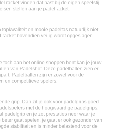
 racket vinden dat past bij de eigen speelstijl
isen stellen aan je padelracket.
opkwaliteit en mooie padeltas natuurlijk niet
 racket bovendien veilig wordt opgeslagen.
 je toch aan het online shoppen bent kan je jouw
llen van Padelshot. Deze padelballen zien er
apart. Padelballen zijn er zowel voor de
n en competitieve spelers.
ende grip. Dan zit je ook voor padelgrips goed
 padelspelers met de hoogwaardige padelgrips.
 padelgrip en je zet prestaties neer waar je
ps beter gaat spelen, je gaat er ook gezonder van
de stabiliteit en is minder belastend voor de