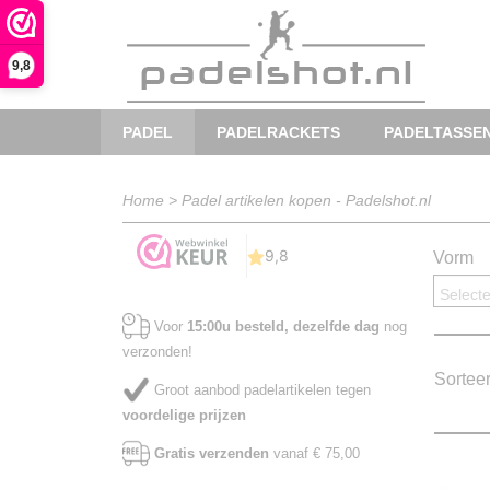
9,8
PADEL
PADELRACKETS
PADELTASSE
Home
>
Padel artikelen kopen - Padelshot.nl
Vorm
Selecte
Voor
15:00u besteld, dezelfde dag
nog
verzonden!
Sortee
Groot aanbod padelartikelen tegen
voordelige prijzen
Gratis verzenden
vanaf € 75,00