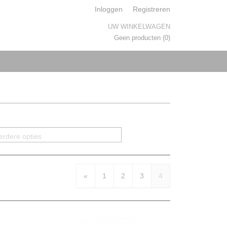
Inloggen
Registreren
UW WINKELWAGEN
Geen producten
(0)
erdere opties
«
1
2
3
4